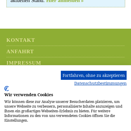
aktuellen Stand.
Hier anmelden
KONTAKT
ANFAHRT
IMPRESSUM
DATENSCHUTZ
Fortfahren, ohne zu akzeptieren
Datenschutzbestimmungen
HINWEISGEBERSYSTEM
Wir verwenden Cookies
AKTUELLES
Wir können diese zur Analyse unserer Besucherdaten platzieren, um
unsere Webseite zu verbessern, personalisierte Inhalte anzuzeigen und
HOSPIZ
Ihnen ein großartiges Webseiten-Erlebnis zu bieten. Für weitere
Informationen zu den von uns verwendeten Cookies öffnen Sie die
STIFTUNG
Einstellungen.