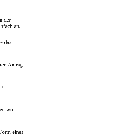
n der
infach an.
ie das
hren Antrag
 /
en wir
 Form eines