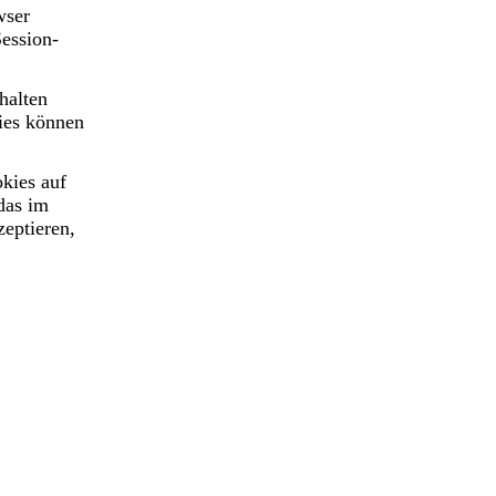
wser
Session-
halten
kies können
kies auf
das im
zeptieren,