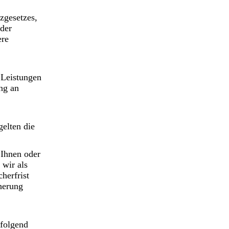
zgesetzes,
 der
ere
 Leistungen
ng an
gelten die
 Ihnen oder
 wir als
herfrist
cherung
hfolgend