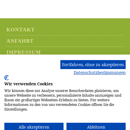
KONTAKT
ANFAHRT
IMPRESSUM
DATENSCHUTZ
Fortfahren, ohne zu akzeptieren
Datenschutzbestimmungen
HINWEISGEBERSYSTEM
Wir verwenden Cookies
AKTUELLES
Wir können diese zur Analyse unserer Besucherdaten platzieren, um
unsere Webseite zu verbessern, personalisierte Inhalte anzuzeigen und
HOSPIZ
Ihnen ein großartiges Webseiten-Erlebnis zu bieten. Für weitere
Informationen zu den von uns verwendeten Cookies öffnen Sie die
STIFTUNG
Einstellungen.
TRAUERZENTRUM
Alle akzeptieren
Ablehnen